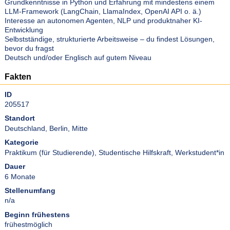
Grundkenntnisse in Python und Erfahrung mit mindestens einem
LLM-Framework (LangChain, LlamaIndex, OpenAI API o. ä.)
Interesse an autonomen Agenten, NLP und produktnaher KI-
Entwicklung
Selbstständige, strukturierte Arbeitsweise – du findest Lösungen,
bevor du fragst
Deutsch und/oder Englisch auf gutem Niveau
Fakten
ID
205517
Standort
Deutschland, Berlin, Mitte
Kategorie
Praktikum (für Studierende)
,
Studentische Hilfskraft
,
Werkstudent*in
Dauer
6 Monate
Stellenumfang
n/a
Beginn frühestens
frühestmöglich