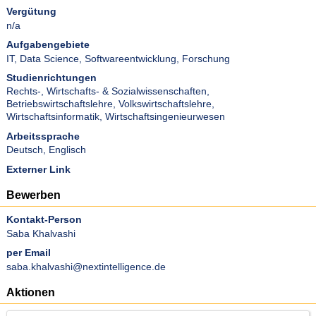
Vergütung
n/a
Aufgabengebiete
IT
,
Data Science
,
Softwareentwicklung
,
Forschung
Studienrichtungen
Rechts-, Wirtschafts- & Sozialwissenschaften
,
Betriebswirtschaftslehre
,
Volkswirtschaftslehre
,
Wirtschaftsinformatik
,
Wirtschaftsingenieurwesen
Arbeitssprache
Deutsch
,
Englisch
Externer Link
Bewerben
Kontakt-Person
Saba Khalvashi
per Email
saba.khalvashi@nextintelligence.de
Aktionen