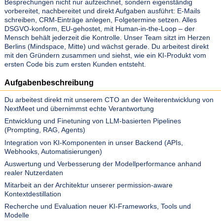
Besprechungen nicht nur aufzeichnet, sondern eigenständig
vorbereitet, nachbereitet und direkt Aufgaben ausführt: E-Mails
schreiben, CRM-Einträge anlegen, Folgetermine setzen. Alles
DSGVO-konform, EU-gehostet, mit Human-in-the-Loop – der
Mensch behält jederzeit die Kontrolle. Unser Team sitzt im Herzen
Berlins (Mindspace, Mitte) und wächst gerade. Du arbeitest direkt
mit den Gründern zusammen und siehst, wie ein KI-Produkt vom
ersten Code bis zum ersten Kunden entsteht.
Aufgabenbeschreibung
Du arbeitest direkt mit unserem CTO an der Weiterentwicklung von
NextMeet und übernimmst echte Verantwortung
Entwicklung und Finetuning von LLM-basierten Pipelines
(Prompting, RAG, Agents)
Integration von KI-Komponenten in unser Backend (APIs,
Webhooks, Automatisierungen)
Auswertung und Verbesserung der Modellperformance anhand
realer Nutzerdaten
Mitarbeit an der Architektur unserer permission-aware
Kontextdestillation
Recherche und Evaluation neuer KI-Frameworks, Tools und
Modelle