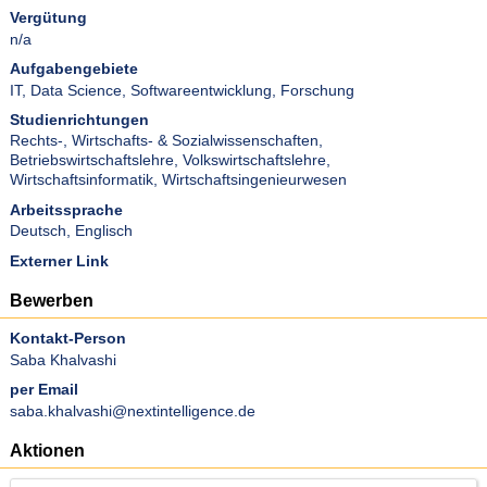
Vergütung
n/a
Aufgabengebiete
IT
,
Data Science
,
Softwareentwicklung
,
Forschung
Studienrichtungen
Rechts-, Wirtschafts- & Sozialwissenschaften
,
Betriebswirtschaftslehre
,
Volkswirtschaftslehre
,
Wirtschaftsinformatik
,
Wirtschaftsingenieurwesen
Arbeitssprache
Deutsch
,
Englisch
Externer Link
Bewerben
Kontakt-Person
Saba Khalvashi
per Email
saba.khalvashi@nextintelligence.de
Aktionen