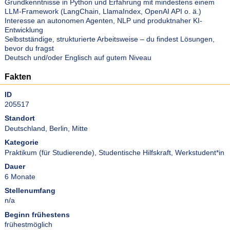
Grundkenntnisse in Python und Erfahrung mit mindestens einem
LLM-Framework (LangChain, LlamaIndex, OpenAI API o. ä.)
Interesse an autonomen Agenten, NLP und produktnaher KI-
Entwicklung
Selbstständige, strukturierte Arbeitsweise – du findest Lösungen,
bevor du fragst
Deutsch und/oder Englisch auf gutem Niveau
Fakten
ID
205517
Standort
Deutschland, Berlin, Mitte
Kategorie
Praktikum (für Studierende)
,
Studentische Hilfskraft
,
Werkstudent*in
Dauer
6 Monate
Stellenumfang
n/a
Beginn frühestens
frühestmöglich