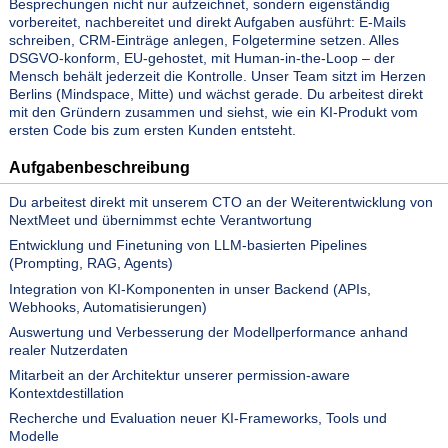
Besprechungen nicht nur aufzeichnet, sondern eigenständig
vorbereitet, nachbereitet und direkt Aufgaben ausführt: E-Mails
schreiben, CRM-Einträge anlegen, Folgetermine setzen. Alles
DSGVO-konform, EU-gehostet, mit Human-in-the-Loop – der
Mensch behält jederzeit die Kontrolle. Unser Team sitzt im Herzen
Berlins (Mindspace, Mitte) und wächst gerade. Du arbeitest direkt
mit den Gründern zusammen und siehst, wie ein KI-Produkt vom
ersten Code bis zum ersten Kunden entsteht.
Aufgabenbeschreibung
Du arbeitest direkt mit unserem CTO an der Weiterentwicklung von
NextMeet und übernimmst echte Verantwortung
Entwicklung und Finetuning von LLM-basierten Pipelines
(Prompting, RAG, Agents)
Integration von KI-Komponenten in unser Backend (APIs,
Webhooks, Automatisierungen)
Auswertung und Verbesserung der Modellperformance anhand
realer Nutzerdaten
Mitarbeit an der Architektur unserer permission-aware
Kontextdestillation
Recherche und Evaluation neuer KI-Frameworks, Tools und
Modelle