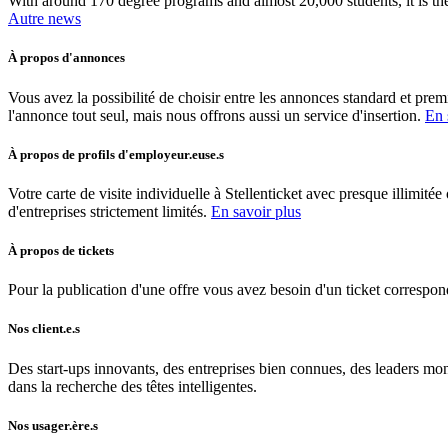
With around 170 degree programs and almost 20,000 students, it is the
Autre news
À propos d'annonces
Vous avez la possibilité de choisir entre les annonces standard et prem
l'annonce tout seul, mais nous offrons aussi un service d'insertion.
En 
À propos de profils d'employeur.euse.s
Votre carte de visite individuelle à Stellenticket avec presque illimi
d'entreprises strictement limités.
En savoir plus
À propos de tickets
Pour la publication d'une offre vous avez besoin d'un ticket correspon
Nos client.e.s
Des start-ups innovants, des entreprises bien connues, des leaders mondi
dans la recherche des têtes intelligentes.
Nos usager.ère.s