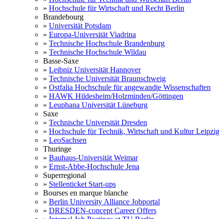
»
Hochschule für Wirtschaft und Recht Berlin
Brandebourg
»
Universität Potsdam
»
Europa-Universität Viadrina
»
Technische Hochschule Brandenburg
»
Technische Hochschule Wildau
Basse-Saxe
»
Leibniz Universität Hannover
»
Technische Universität Braunschweig
»
Ostfalia Hochschule für angewandte Wissenschaften
»
HAWK Hildesheim/Holzminden/Göttingen
»
Leuphana Universität Lüneburg
Saxe
»
Technische Universität Dresden
»
Hochschule für Technik, Wirtschaft und Kultur Leipzi
»
LeoSachsen
Thuringe
»
Bauhaus-Universität Weimar
»
Ernst-Abbe-Hochschule Jena
Superregional
»
Stellenticket Start-ups
Bourses en marque blanche
»
Berlin University Alliance Jobportal
»
DRESDEN-concept Career Offers