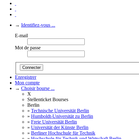
→
Identifiez-vous ...
E-mail
Mot de passe
Connecter
Enregistrer
Mon compte
→
Choisir bourse ...
X
Stellenticket Bourses
Berlin
»
Technische Universität Berlin
»
Humboldt-Universität zu Berlin
»
Freie Universität Berlin
»
Universität der Künste Berlin
»
Berliner Hochschule für Technik
»
Hochschule für Technik und Wirtschaft Berlin