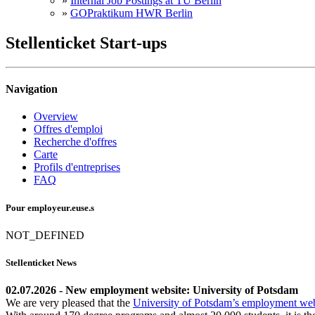
»
Internal Job Postings at TU Berlin
»
GOPraktikum HWR Berlin
Stellenticket Start-ups
Navigation
Overview
Offres d'emploi
Recherche d'offres
Carte
Profils d'entreprises
FAQ
Pour employeur.euse.s
NOT_DEFINED
Stellenticket News
02.07.2026 - New employment website: University of Potsdam
We are very pleased that the
University of Potsdam’s employment web